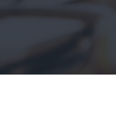
Tähän rahoitustuotteeseen sisältyvissä
sijoituksissa ei oteta huomioon
ympäristön kannalta kestäviä taloudellisia